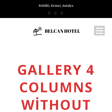
Beldibi, Kemer, Antalya
GALLERY 4
COLUMNS
WITHOUT
Türkçe